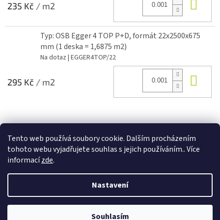
Do 
235 Kč
/ m2
Typ: OSB Egger 4 TOP P+D, formát 22x2500x675
mm (1 deska = 1,6875 m2)
Na dotaz
| EGGER4TOP/22
Do 
295 Kč
/ m2
Z
á
Tento web používá soubory cookie. Dalším procházením
Dřevovláknitá izolace NATURHELD
p
tohoto webu vyjadřujete souhlas s jejich používáním.. Více
a
informací
zde
.
t
í
Nastavení
Vytvořil Shoptet
V případě zájmu o konkrétní cenovou nabídku se slevou a včetně
přepravy se na nás neváhejte obrátit na tel. čísle 728 563 365, zadáním
Souhlasím
Copyright 2026
Dřevovláknité desky
. Všechna práva vyhrazena.