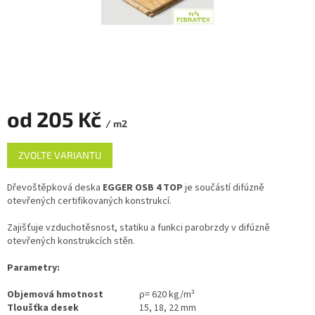
od
205 Kč
/ m2
Měrná
ZVOLTE VARIANTU
cena:
Dřevoštěpková deska
EGGER OSB 4 TOP
je součástí difúzně
otevřených certifikovaných konstrukcí.
Zajišťuje vzduchotěsnost, statiku a funkci parobrzdy v difúzně
otevřených konstrukcích stěn.
Parametry:
Objemová hmotnost
ρ= 620 kg/m³
Tloušťka desek
15, 18, 22 mm