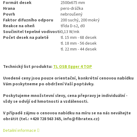
Formát desek
2500x675 mm
Hrana
pero-drážka
Povrh
nebroušený
Faktor difuzního odporu
200 suchý, 200 mokrý
Reakce na oheň
třída D-s2, d0
Součinitel tepelné vodivosti
0,13 W/mk
Počet desek na paletě
tl. 15 mm - 68 desek
tl. 18 mm - 56 desek
tl. 22 mm - 44 desek
Technický list produktu:
TL OSB Egger 4 TOP
Uvedené ceny jsou pouze orientační, konkrétní cenovou nabídku
Vám poskytneme po obdržení Vaší poptávky.
Poskytujeme množstevní slevy, cena přepravy je individuální -
vždy se odvíjí od hmotnosti a vzdálenosti.
V případě zájmu o cenovou nabídku na míru se na nás neváhejte
obrátit (tel.: +420 728 563 365, info@fibratex.cz)
Detailní informace