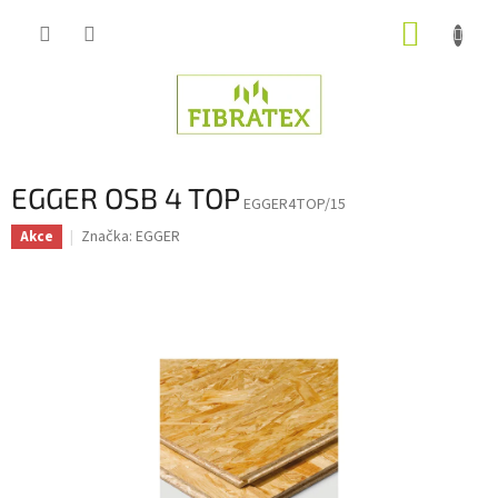
Přejít
NÁKUP
na
obsah
KOŠÍK
EGGER OSB 4 TOP
EGGER4TOP/15
Značka:
EGGER
Akce